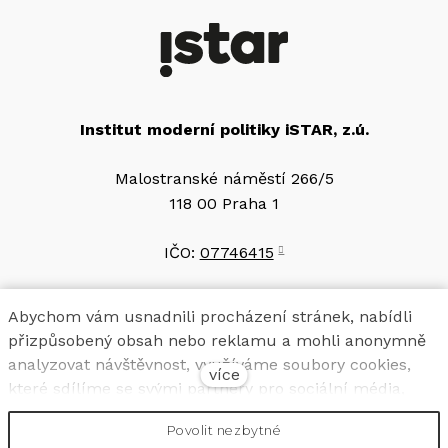
Institut moderní politiky iSTAR, z.ú.
Malostranské náměstí 266/5
118 00 Praha 1
IČO:
07746415
Bankovní spojení
Abychom vám usnadnili procházení stránek, nabídli
2501560697/2010
přizpůsobený obsah nebo reklamu a mohli anonymně
analyzovat návštěvnost, využíváme soubory cookies,
více
které sdílíme se svými partnery pro sociální média,
Transparentní účet pro příspěvky ze státního
reklamu a analýzu. Jejich nastavení upravíte odkazem
rozpočtu, příjmy z darů a jiných plnění
Povolit nezbytné
"Nastavení cookies" a kdykoliv jej můžete změnit v