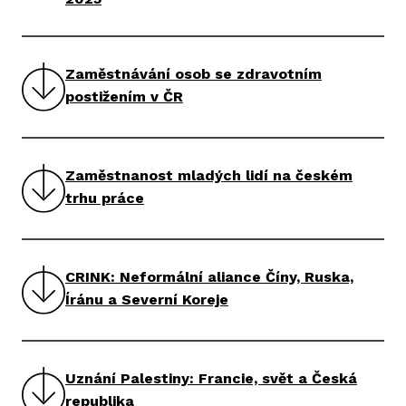
Zaměstnávání osob se zdravotním
postižením v ČR
Zaměstnanost mladých lidí na českém
trhu práce
CRINK: Neformální aliance Číny, Ruska,
Íránu a Severní Koreje
Uznání Palestiny: Francie, svět a Česká
republika