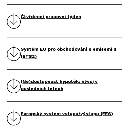
Čtyřdenní pracovní týden
Systém EU pro obchodování s emisemi II
(ETS2)
(Ne)dostupnost hypoték: vývoj v
posledních letech
Evropský systém vstupu/výstupu (EES)