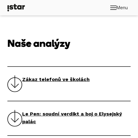
Menu
Anal
Publ
Naše analýzy
iSTA
Kdo 
Zákaz telefonů ve školách
Le Pen: soudní verdikt a boj o Elysejský
palác