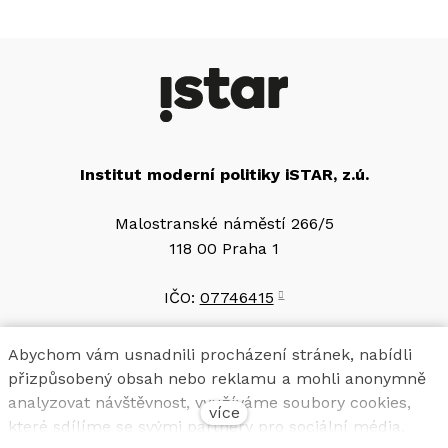
Institut moderní politiky iSTAR, z.ú.
Malostranské náměstí 266/5
118 00 Praha 1
IČO:
07746415
Bankovní spojení
Abychom vám usnadnili procházení stránek, nabídli
2501560697/2010
přizpůsobený obsah nebo reklamu a mohli anonymně
analyzovat návštěvnost, využíváme soubory cookies,
více
které sdílíme se svými partnery pro sociální média,