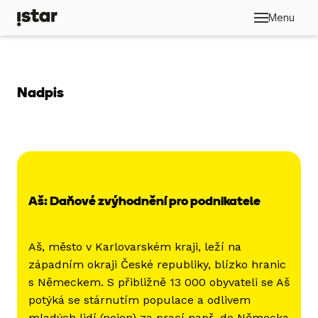
Menu
Anal
Publ
Nadpis
iSTA
Kdo 
Aš: Daňové zvýhodnění pro podnikatele
Aš, město v Karlovarském kraji, leží na
západním okraji České republiky, blízko hranic
s Německem. S přibližně 13 000 obyvateli se Aš
potýká se stárnutím populace a odlivem
mladých lidí (nejen) za prací např. do Německa