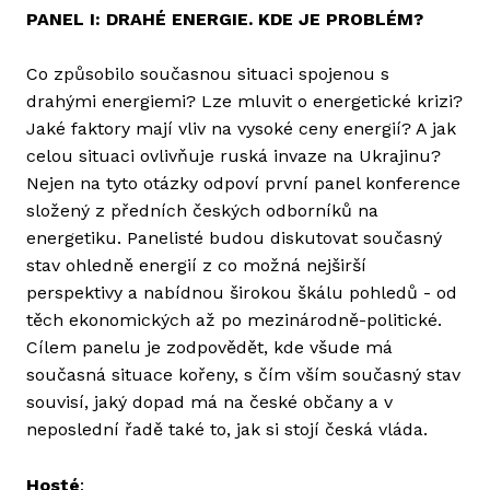
PANEL I: DRAHÉ ENERGIE. KDE JE PROBLÉM?
Co způsobilo současnou situaci spojenou s
drahými energiemi? Lze mluvit o energetické krizi?
Jaké faktory mají vliv na vysoké ceny energií? A jak
celou situaci ovlivňuje ruská invaze na Ukrajinu?
Nejen na tyto otázky odpoví první panel konference
složený z předních českých odborníků na
energetiku. Panelisté budou diskutovat současný
stav ohledně energií z co možná nejširší
perspektivy a nabídnou širokou škálu pohledů - od
těch ekonomických až po mezinárodně-politické.
Cílem panelu je zodpovědět, kde všude má
současná situace kořeny, s čím vším současný stav
souvisí, jaký dopad má na české občany a v
neposlední řadě také to, jak si stojí česká vláda.
Hosté
: