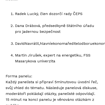
Radek Lucký, člen dozorčí rady ČEPS
Dana Drábová, předsedkyně Státního úřadu
pro jadernou bezpečnost
DavidNavrátil,hlavníekonomaředitelodboruekonom
Martin Jirušek, expert na energetiku, FSS
Masarykova univerzita
Forma panelu:
Každý panelista si připraví 5minutovou úvodní řeč,
svůj vhled do tématu. Následuje panelová diskuse,
moderátoři pokládají otázky, panelisté odpovídají.
15 minut na konci panelu je věnováno otázkám z