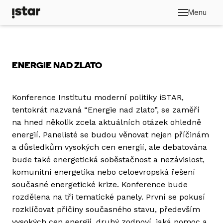
Menu
ENERGIE NAD ZLATO
Konference Institutu moderní politiky iSTAR,
tentokrát nazvaná “Energie nad zlato”, se zaměří
na hned několik zcela aktuálních otázek ohledně
energií. Panelisté se budou věnovat nejen příčinám
a důsledkům vysokých cen energií, ale debatována
bude také energetická soběstačnost a nezávislost,
komunitní energetika nebo celoevropská řešení
současné energetické krize. Konference bude
rozdělena na tři tematické panely. První se pokusí
rozklíčovat příčiny současného stavu, především
vysokých cen energií, druhý zodpoví, jaká pomoc a