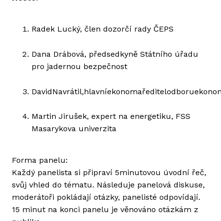
Radek Lucký, člen dozorčí rady ČEPS
Dana Drábová, předsedkyně Státního úřadu
pro jadernou bezpečnost
DavidNavrátil,hlavníekonomaředitelodboruekonom
Martin Jirušek, expert na energetiku, FSS
Masarykova univerzita
Forma panelu:
Každý panelista si připraví 5minutovou úvodní řeč,
svůj vhled do tématu. Následuje panelová diskuse,
moderátoři pokládají otázky, panelisté odpovídají.
15 minut na konci panelu je věnováno otázkám z