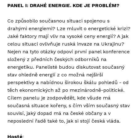
PANEL I: DRAHÉ ENERGIE. KDE JE PROBLÉM?
Co způsobilo současnou situaci spojenou s
drahými energiemi? Lze mluvit o energetické krizi?
Jaké faktory mají vliv na vysoké ceny energií? A jak
celou situaci ovlivňuje ruská invaze na Ukrajinu?
Nejen na tyto otázky odpoví první panel konference
složený z předních českých odborníků na
energetiku. Panelisté budou diskutovat současný
stav ohledně energií z co možná nejširší
perspektivy a nabídnou širokou škálu pohledů - od
těch ekonomických až po mezinárodně-politické.
Cílem panelu je zodpovědět, kde všude má
současná situace kořeny, s čím vším současný stav
souvisí, jaký dopad má na české občany a v
neposlední řadě také to, jak si stojí česká vláda.
Hosté
: