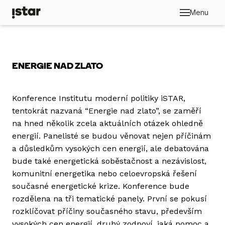
Menu
ENERGIE NAD ZLATO
Konference Institutu moderní politiky iSTAR,
tentokrát nazvaná “Energie nad zlato”, se zaměří
na hned několik zcela aktuálních otázek ohledně
energií. Panelisté se budou věnovat nejen příčinám
a důsledkům vysokých cen energií, ale debatována
bude také energetická soběstačnost a nezávislost,
komunitní energetika nebo celoevropská řešení
současné energetické krize. Konference bude
rozdělena na tři tematické panely. První se pokusí
rozklíčovat příčiny současného stavu, především
vysokých cen energií, druhý zodpoví, jaká pomoc a