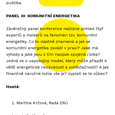
publika.
PANEL III: KOMUNITNÍ ENERGETIKA
Závěrečný panel konference nabídne pohled čtyř
expertů a insiderů na fenomén tzv. komunitní
energetiky. Co to vlastně znamená a jak se
komunitní energetika zavádí v praxi? Jaké má
výhody a jaké jsou s tím naopak spojená rizika?
Jedná se o uspokojivý model, který může přispět k
větší energetické nezávislosti a soběstačnosti? A jak
finančně náročné tohle vše je? Vyplatí se to vůbec?
Hosté
:
Martina Krčová, Rada ERÚ